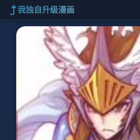
我独自升级漫画