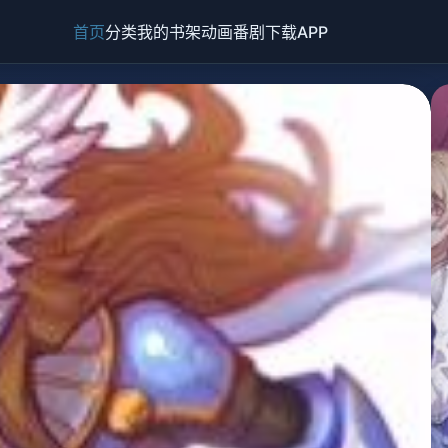
首页
分类
我的书架
动画番剧
下载APP