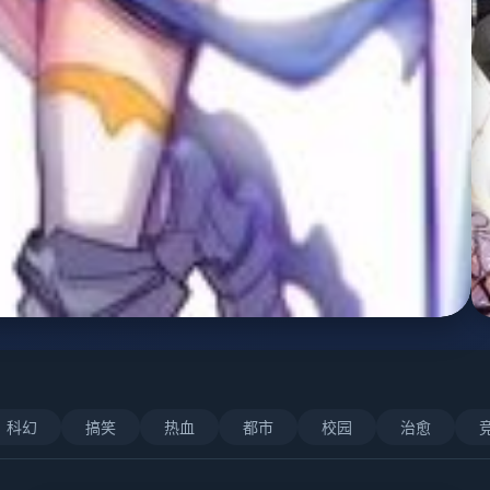
科幻
搞笑
热血
都市
校园
治愈