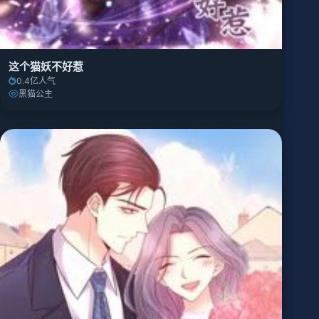
这个猫妖不好惹
0.4亿人气
黑猫公主