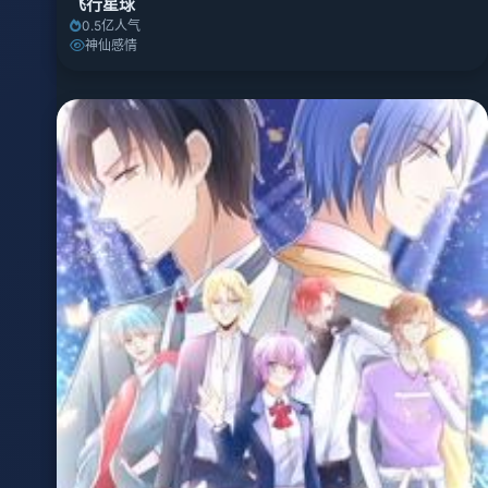
飞行星球
0.5亿人气
神仙感情