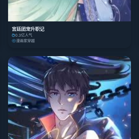
宫廷团宠升职记
0.3亿人气
漫画家穿越