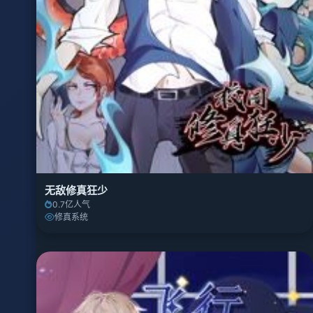
无敌修真狂少
0.7亿人气
修真系统