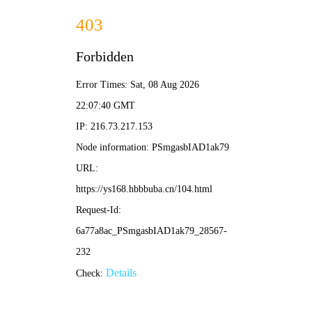
我独自升级漫画
首页
分类
我的书架
动画番剧
下载APP
作品题材
全部
恋爱
古装
玄幻
悬疑
科幻
搞笑
热血
都市
校园
治愈
竞技
冒险